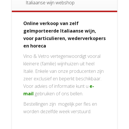
Italiaanse wijn webshop
Online verkoop van zelf
geïmporteerde Italiaanse wijn,
voor particulieren, wederverkopers
en horeca
Vino & Vetro vertegenwoordigt vooral
kleinere (familie) wijnhuizen uit heel
Italië. Enkele van onze producenten zijn
zeer exclusief en beperkt beschikbaar.
Voor advies of informatie kunt u
e-
mail
gebruiken of ons bellen.
Bestellingen zijn mogelijk per fles en
worden dezelfde week verstuurd.