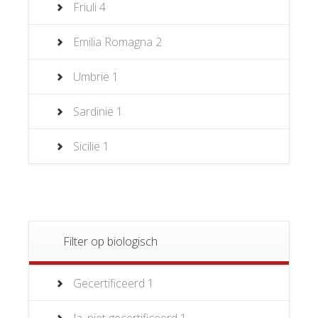
Friuli
4
Emilia Romagna
2
Umbrië
1
Sardinië
1
Sicilië
1
Filter op biologisch
Gecertificeerd
1
Ja, niet gecertificeerd
1