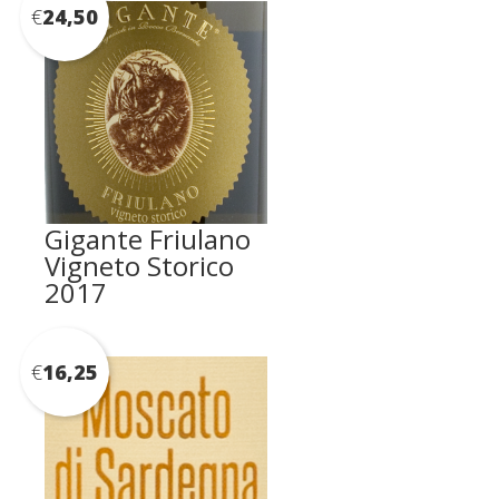
€
24,50
Gigante Friulano
Vigneto Storico
2017
€
16,25