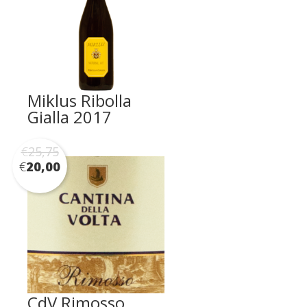
Miklus Ribolla
Gialla 2017
€
25,75
€
20,00
CdV Rimosso