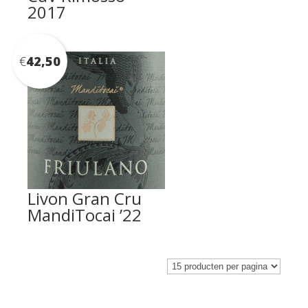
2017
€
42,50
Livon Gran Cru
MandiTocai ’22