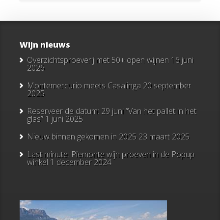
Wijn nieuws
Overzichtsproeverij met 50+ open wijnen
16 juni
2026
Montemercurio meets Casalinga
20 september
2025
Reserveer de datum: 29 juni “Van het pallet in het
glas”
1 juni 2025
Nieuw binnen gekomen in 2025
23 maart 2025
Last minute: Piemonte wijn proeven in de Popup
winkel
1 december 2024