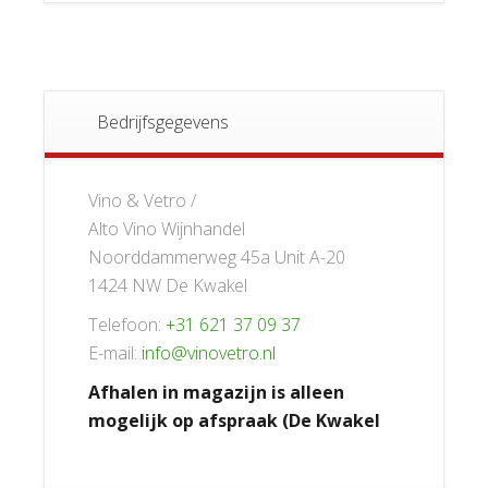
Bedrijfsgegevens
Vino & Vetro /
Alto Vino Wijnhandel
Noorddammerweg 45a Unit A-20
1424 NW De Kwakel
Telefoon:
+31 621 37 09 37
E-mail:
info@vinovetro.nl
Afhalen in magazijn is alleen
mogelijk op afspraak (De Kwakel