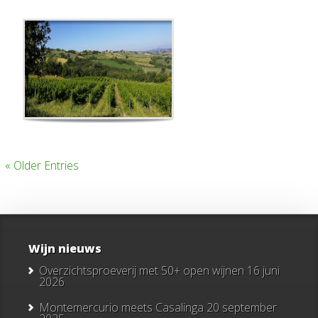
« Older Entries
Wijn nieuws
Overzichtsproeverij met 50+ open wijnen
16 juni
2026
Montemercurio meets Casalinga
20 september