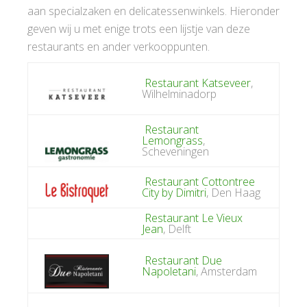
aan specialzaken en delicatessenwinkels. Hieronder
geven wij u met enige trots een lijstje van deze
restaurants en ander verkooppunten.
Restaurant Katseveer
,
Wilhelminadorp
Restaurant
Lemongrass
,
Scheveningen
Restaurant Cottontree
City by Dimitri
, Den Haag
Restaurant Le Vieux
Jean
, Delft
Restaurant Due
Napoletani
, Amsterdam