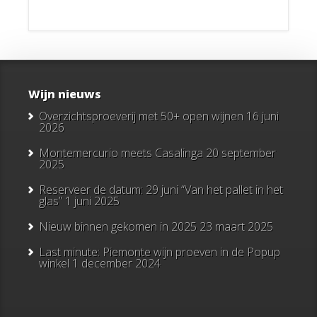
Wijn nieuws
Overzichtsproeverij met 50+ open wijnen
16 juni
2026
Montemercurio meets Casalinga
20 september
2025
Reserveer de datum: 29 juni “Van het pallet in het
glas”
1 juni 2025
Nieuw binnen gekomen in 2025
23 maart 2025
Last minute: Piemonte wijn proeven in de Popup
winkel
1 december 2024