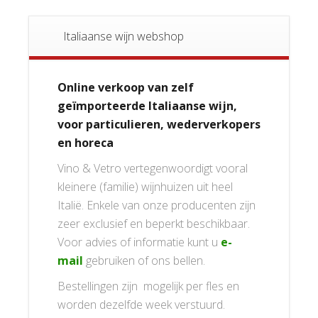
Italiaanse wijn webshop
Online verkoop van zelf
geïmporteerde Italiaanse wijn,
voor particulieren, wederverkopers
en horeca
Vino & Vetro vertegenwoordigt vooral
kleinere (familie) wijnhuizen uit heel
Italië. Enkele van onze producenten zijn
zeer exclusief en beperkt beschikbaar.
Voor advies of informatie kunt u
e-
mail
gebruiken of ons bellen.
Bestellingen zijn mogelijk per fles en
worden dezelfde week verstuurd.