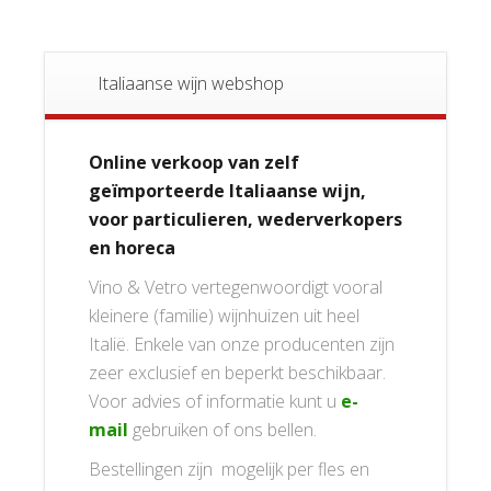
Italiaanse wijn webshop
Online verkoop van zelf
geïmporteerde Italiaanse wijn,
voor particulieren, wederverkopers
en horeca
Vino & Vetro vertegenwoordigt vooral
kleinere (familie) wijnhuizen uit heel
Italië. Enkele van onze producenten zijn
zeer exclusief en beperkt beschikbaar.
Voor advies of informatie kunt u
e-
mail
gebruiken of ons bellen.
Bestellingen zijn mogelijk per fles en