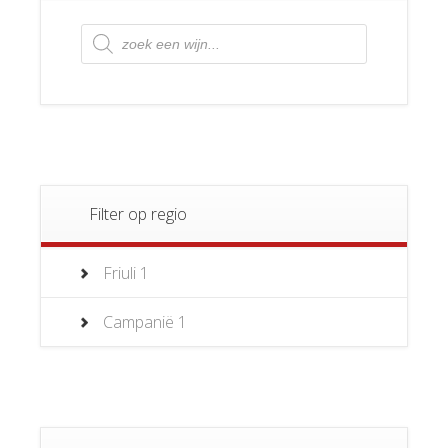
Producten
zoeken
Filter op regio
Friuli
1
Campanië
1