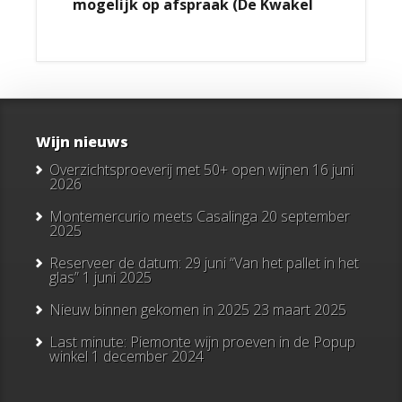
mogelijk op afspraak (De Kwakel
Wijn nieuws
Overzichtsproeverij met 50+ open wijnen
16 juni
2026
Montemercurio meets Casalinga
20 september
2025
Reserveer de datum: 29 juni “Van het pallet in het
glas”
1 juni 2025
Nieuw binnen gekomen in 2025
23 maart 2025
Last minute: Piemonte wijn proeven in de Popup
winkel
1 december 2024