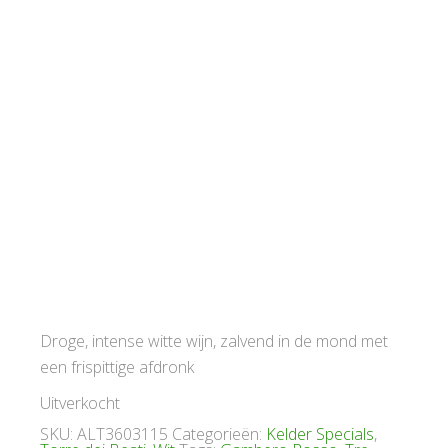
Droge, intense witte wijn, zalvend in de mond met
een frispittige afdronk
Uitverkocht
SKU:
ALT3603115
Categorieën:
Kelder Specials
,