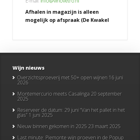
E-mail:
info@vinovetro.nl
Afhalen in magazijn is alleen
mogelijk op afspraak (De Kwakel
Wijn nieuws
Overzichtsproeverij met 50+ open wijnen
16 juni
2026
Montemercurio meets Casalinga
20 september
2025
Reserveer de datum: 29 juni “Van het pallet in het
glas”
1 juni 2025
Nieuw binnen gekomen in 2025
23 maart 2025
Last minute: Piemonte wijn proeven in de Popup