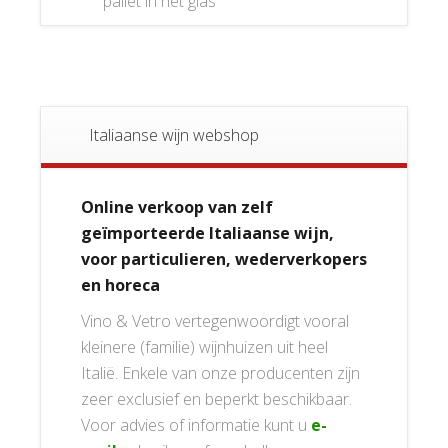
pallet in het glas”
Italiaanse wijn webshop
Online verkoop van zelf
geïmporteerde Italiaanse wijn,
voor particulieren, wederverkopers
en horeca
Vino & Vetro vertegenwoordigt vooral
kleinere (familie) wijnhuizen uit heel
Italië. Enkele van onze producenten zijn
zeer exclusief en beperkt beschikbaar.
Voor advies of informatie kunt u
e-