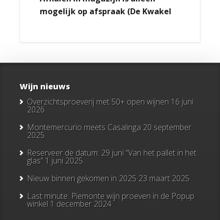
mogelijk op afspraak (De Kwakel
Wijn nieuws
Overzichtsproeverij met 50+ open wijnen
16 juni
2026
Montemercurio meets Casalinga
20 september
2025
Reserveer de datum: 29 juni “Van het pallet in het
glas”
1 juni 2025
Nieuw binnen gekomen in 2025
23 maart 2025
Last minute: Piemonte wijn proeven in de Popup
winkel
1 december 2024