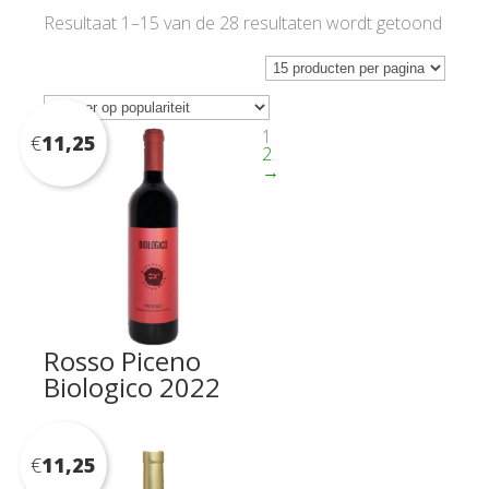
Gesor
Resultaat 1–15 van de 28 resultaten wordt getoond
op
popula
1
€
11,25
2
→
Rosso Piceno
Biologico 2022
€
11,25