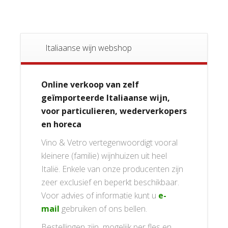
Italiaanse wijn webshop
Online verkoop van zelf
geïmporteerde Italiaanse wijn,
voor particulieren, wederverkopers
en horeca
Vino & Vetro vertegenwoordigt vooral
kleinere (familie) wijnhuizen uit heel
Italië. Enkele van onze producenten zijn
zeer exclusief en beperkt beschikbaar.
Voor advies of informatie kunt u
e-
mail
gebruiken of ons bellen.
Bestellingen zijn mogelijk per fles en