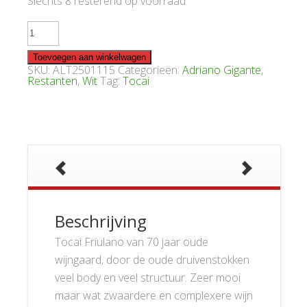
Slechts 8 resterend op voorraad
Gigante
Friulano
Vigneto
Storico
Toevoegen aan winkelwagen
2015
SKU:
ALT2501115
Categorieën:
Adriano Gigante
,
aantal
Restanten
,
Wit
Tag:
Tocai
Beschrijving
Tocai Friulano van 70 jaar oude
wijngaard, door de oude druivenstokken
veel body en veel structuur. Zeer mooi
maar wat zwaardere en complexere wijn