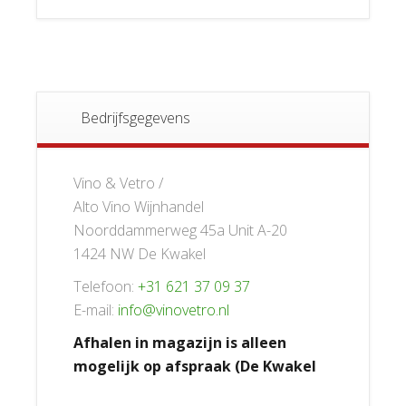
Bedrijfsgegevens
Vino & Vetro /
Alto Vino Wijnhandel
Noorddammerweg 45a Unit A-20
1424 NW De Kwakel
Telefoon:
+31 621 37 09 37
E-mail:
info@vinovetro.nl
Afhalen in magazijn is alleen
mogelijk op afspraak (De Kwakel