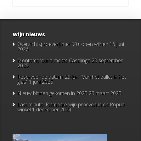
Wijn nieuws
Overzichtsproeverij met 50+ open wijnen
16 juni
2026
Montemercurio meets Casalinga
20 september
2025
Reserveer de datum: 29 juni “Van het pallet in het
glas”
1 juni 2025
Nieuw binnen gekomen in 2025
23 maart 2025
Last minute: Piemonte wijn proeven in de Popup
winkel
1 december 2024