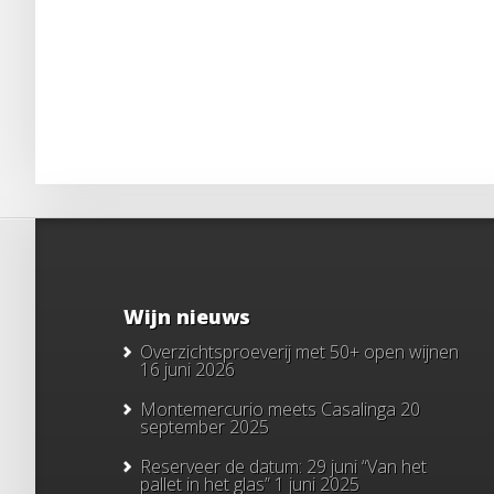
Wijn nieuws
Overzichtsproeverij met 50+ open wijnen
16 juni 2026
Montemercurio meets Casalinga
20
september 2025
Reserveer de datum: 29 juni “Van het
pallet in het glas”
1 juni 2025