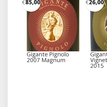
€
85,00
€
26,00
Gigante Pignolo
Gigant
2007 Magnum
Vignet
2015