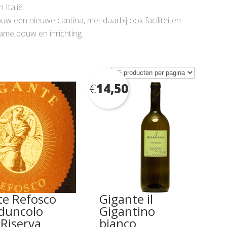
Italië.
uw een nieuwe cantina, met daarbij ook faciliteiten
me bouw en inrichting.
€
14,50
te Refosco
Gigante il
eduncolo
Gigantino
Riserva
bianco