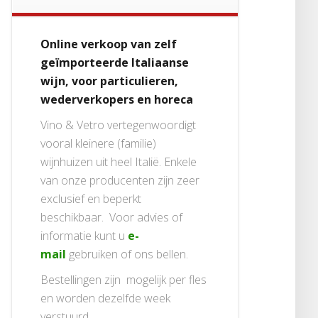
Online verkoop van zelf
geïmporteerde Italiaanse
wijn, voor particulieren,
wederverkopers en horeca
Vino & Vetro vertegenwoordigt
vooral kleinere (familie)
wijnhuizen uit heel Italië. Enkele
van onze producenten zijn zeer
exclusief en beperkt
beschikbaar. Voor advies of
informatie kunt u
e-
mail
gebruiken of ons bellen.
Bestellingen zijn mogelijk per fles
en worden dezelfde week
verstuurd.