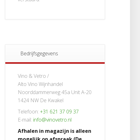
Bedrijfsgegevens
Vino & Vetro /
Alto Vino Wijnhandel
Noorddammerweg 45a Unit A-20
1424 NW De Kwakel
Telefoon:
+31 621 37 09 37
E-mail:
info@vinovetro.nl
Afhalen in magazijn is alleen
mogelijk op afspraak (De