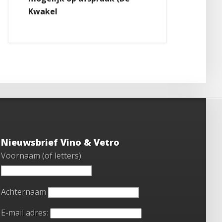
Kwakel
Nieuwsbrief Vino & Vetro
Voornaam (of letters)
Achternaam
E-mail adres: