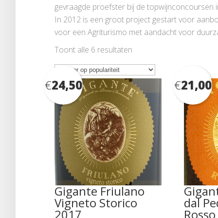
gevraagde proefster bij de topwijnconcoursen in 
In 2012 is een groot project gestart voor aanbo
voor een Agriturismo met aandacht voor duurza
Gesorteerd
Toont alle 6 resultaten
op
populariteit
€
24,50
€
21,00
Gigante Friulano
Gigan
Vigneto Storico
dal P
2017
Rosso 