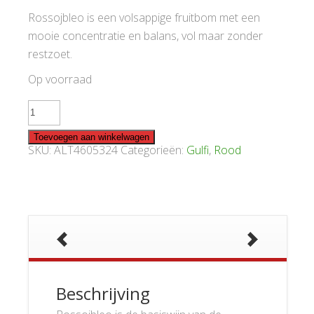
Rossojbleo is een volsappige fruitbom met een
mooie concentratie en balans, vol maar zonder
restzoet.
Op voorraad
Rossojbleo
aantal
Toevoegen aan winkelwagen
SKU:
ALT4605324
Categorieën:
Gulfi
,
Rood
Beschrijving