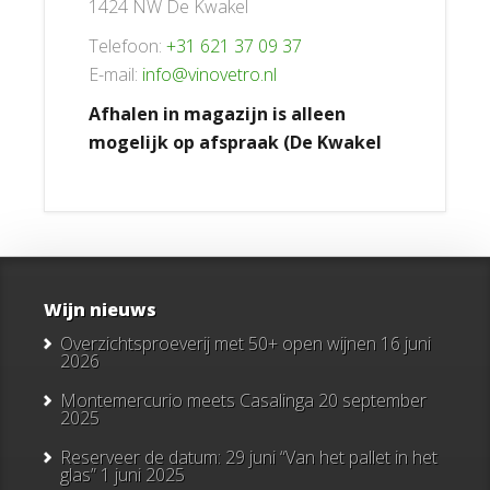
1424 NW De Kwakel
Telefoon:
+31 621 37 09 37
E-mail:
info@vinovetro.nl
Afhalen in magazijn is alleen
mogelijk op afspraak (De Kwakel
Wijn nieuws
Overzichtsproeverij met 50+ open wijnen
16 juni
2026
Montemercurio meets Casalinga
20 september
2025
Reserveer de datum: 29 juni “Van het pallet in het
glas”
1 juni 2025