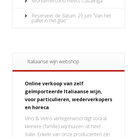
Montemercurio meets Casalinga
Reserveer de datum: 29 juni “Van het
pallet in het glas”
Italiaanse wijn webshop
Online verkoop van zelf
geïmporteerde Italiaanse wijn,
voor particulieren, wederverkopers
en horeca
Vino & Vetro vertegenwoordigt vooral
kleinere (familie) wijnhuizen uit heel
Italië. Enkele van onze producenten zijn