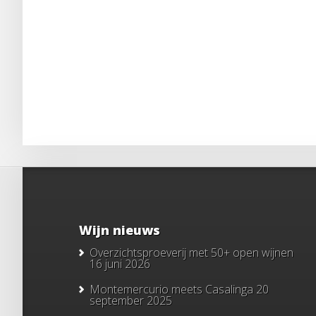
Wijn nieuws
Overzichtsproeverij met 50+ open wijnen
16 juni 2026
Montemercurio meets Casalinga
20
september 2025