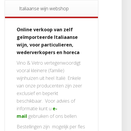
Italiaanse wijn webshop
Online verkoop van zelf
geïmporteerde Italiaanse
wijn, voor particulieren,
wederverkopers en horeca
Vino & Vetro vertegenwoordigt
vooral kleinere (familie)
wijnhuizen uit heel Italië. Enkele
van onze producenten zijn zeer
exclusief en beperkt
beschikbaar. Voor advies of
informatie kunt u
e-
mail
gebruiken of ons bellen.
Bestellingen zijn mogelijk per fles