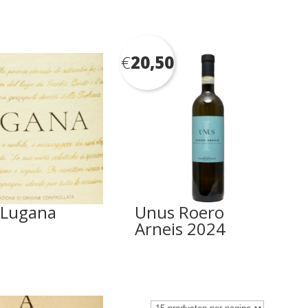
€
20,50
i Lugana
Unus Roero
Arneis 2024