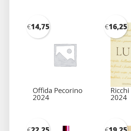
€
14,75
€
16,25
Offida Pecorino
Ricch
2024
2024
€
22,25
€
19,25