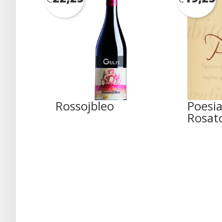
Rossojbleo
Poesia
Rosat