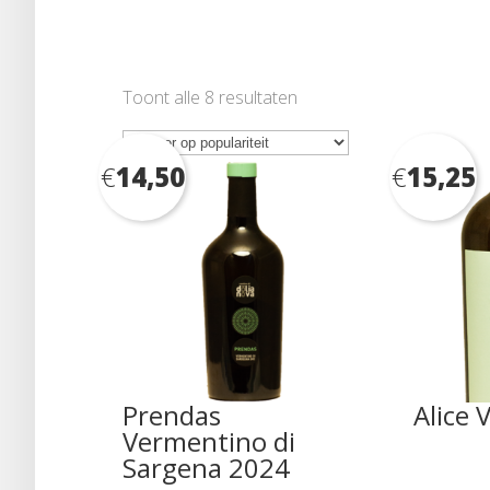
Gesorteerd
Toont alle 8 resultaten
op
populariteit
€
14,50
€
15,25
Prendas
Alice 
Vermentino di
Sargena 2024