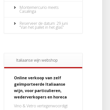
Montemercurio meets
Casalinga
Reserveer de datum: 29 juni
“Van het pallet in het glas”
Italiaanse wijn webshop
Online verkoop van zelf
geïmporteerde Italiaanse
wijn, voor particulieren,
wederverkopers en horeca
Vino & Vetro vertegenwoordigt