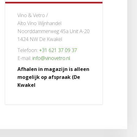
Vino & Vetro /
Alto Vino Wijnhandel
Noorddammerweg 45a Unit A-20
1424 NW De Kwakel
Telefoon:
+31 621 37 09 37
E-mail:
info@vinovetro.nl
Afhalen in magazijn is alleen
mogelijk op afspraak (De
Kwakel