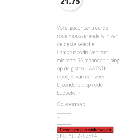
21.75
Volle, geconcentreerde
rode mousserende wijn van
de beste selectie
Lambruscodruiven met
minimaal 36 maanden rijping
op de gisten. LAATSTE
doosjes van een zeer
bijzondere diep rode
bubbelwijn.
Op voorraad
Lambrusco
Spumante
Brut
Trentasei
Toevoegen aan winkelwagen
2014
SKU:
ALT2702314
aantal