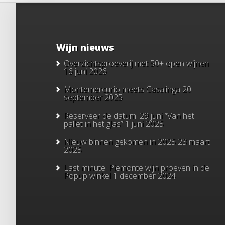
Wijn nieuws
Overzichtsproeverij met 50+ open wijnen
16 juni 2026
Montemercurio meets Casalinga
20
september 2025
Reserveer de datum: 29 juni “Van het
pallet in het glas”
1 juni 2025
Nieuw binnen gekomen in 2025
23 maart
2025
Last minute: Piemonte wijn proeven in de
Popup winkel
1 december 2024