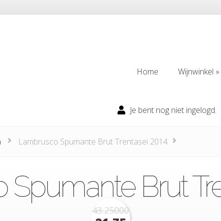
Home
Wijnwinkel
Home
Wijnwinkel
Je bent nog niet ingelogd.
a
Lambrusco Spumante Brut Trentasei 2014
Spumante Brut Tre
43.25000