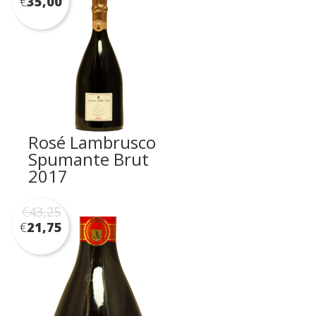
€
35,00
Rosé Lambrusco
Spumante Brut
2017
€
43,25
€
21,75