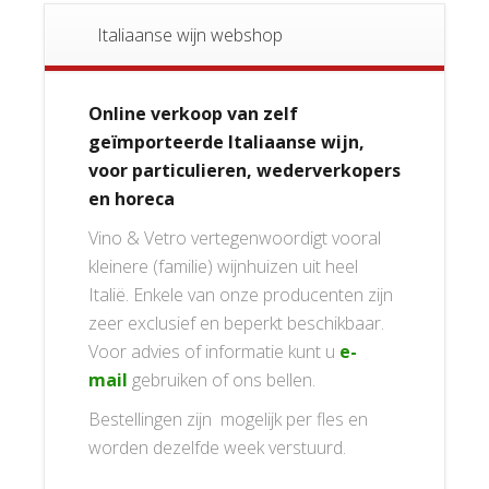
Italiaanse wijn webshop
Online verkoop van zelf
geïmporteerde Italiaanse wijn,
voor particulieren, wederverkopers
en horeca
Vino & Vetro vertegenwoordigt vooral
kleinere (familie) wijnhuizen uit heel
Italië. Enkele van onze producenten zijn
zeer exclusief en beperkt beschikbaar.
Voor advies of informatie kunt u
e-
mail
gebruiken of ons bellen.
Bestellingen zijn mogelijk per fles en
worden dezelfde week verstuurd.