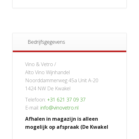
Bedrijfsgegevens
Vino & Vetro /
Alto Vino Wijnhandel
Noorddammerweg 45a Unit A-20
1424 NW De Kwakel
Telefoon:
+31 621 37 09 37
E-mail:
info@vinovetro.nl
Afhalen in magazijn is alleen
mogelijk op afspraak (De Kwakel