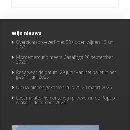
Wijn nieuws
Overzichtsproeverij met 50+ open wijnen
16 juni
2026
Montemercurio meets Casalinga
20 september
2025
Reserveer de datum: 29 juni “Van het pallet in het
glas”
1 juni 2025
Nieuw binnen gekomen in 2025
23 maart 2025
Last minute: Piemonte wijn proeven in de Popup
winkel
1 december 2024