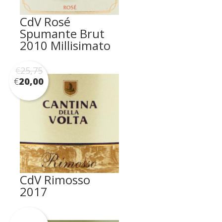
CdV Rosé
Spumante Brut
2010 Millisimato
€
25,75
€
20,00
CdV Rimosso
2017