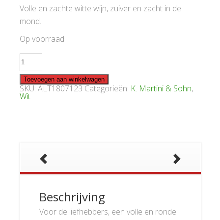
Volle en zachte witte wijn, zuiver en zacht in de
mond.
Op voorraad
Martini
Weissburgunder
Palladium
2023
Toevoegen aan winkelwagen
aantal
SKU:
ALT1807123
Categorieën:
K. Martini & Sohn
,
Wit
Beschrijving
Voor de liefhebbers, een volle en ronde