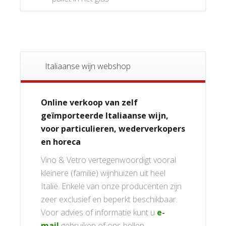
Italiaanse wijn webshop
Online verkoop van zelf
geïmporteerde Italiaanse wijn,
voor particulieren, wederverkopers
en horeca
Vino & Vetro vertegenwoordigt vooral
kleinere (familie) wijnhuizen uit heel
Italië. Enkele van onze producenten zijn
zeer exclusief en beperkt beschikbaar.
Voor advies of informatie kunt u
e-
mail
gebruiken of ons bellen.