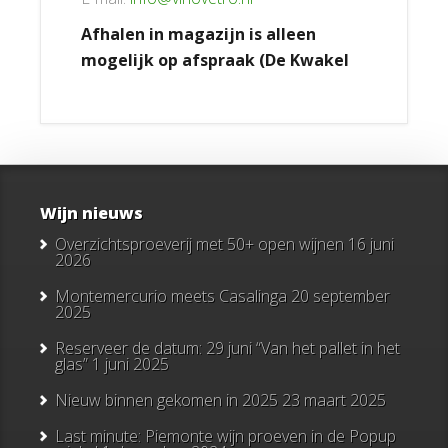
Afhalen in magazijn is alleen
mogelijk op afspraak (De Kwakel
Wijn nieuws
Overzichtsproeverij met 50+ open wijnen
16 juni
2026
Montemercurio meets Casalinga
20 september
2025
Reserveer de datum: 29 juni “Van het pallet in het
glas”
1 juni 2025
Nieuw binnen gekomen in 2025
23 maart 2025
Last minute: Piemonte wijn proeven in de Popup