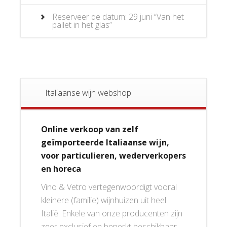
Reserveer de datum: 29 juni “Van het
pallet in het glas”
Italiaanse wijn webshop
Online verkoop van zelf
geïmporteerde Italiaanse wijn,
voor particulieren, wederverkopers
en horeca
Vino & Vetro vertegenwoordigt vooral
kleinere (familie) wijnhuizen uit heel
Italië. Enkele van onze producenten zijn
zeer exclusief en beperkt beschikbaar.