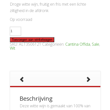
Droge witte wijn, fruitig en fris met een lichte
ziltigheid in de afdronk
Op voorraad
Offida
Verdicchio
dei
Castelli
Toevoegen aan winkelwagen
di
SKU:
ALT3506121
Categorieën:
Cantina Offida
,
Sale
,
Jesi
Wit
Classico
2021
aantal
Beschrijving
Deze witte wijn is gemaakt van 100% van