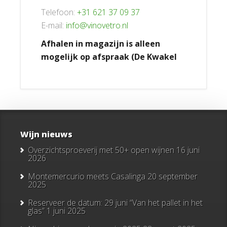
Telefoon:
+31 621 37 09 37
E-mail:
info@vinovetro.nl
Afhalen in magazijn is alleen
mogelijk op afspraak (De Kwakel
Wijn nieuws
Overzichtsproeverij met 50+ open wijnen
16 juni
2026
Montemercurio meets Casalinga
20 september
2025
Reserveer de datum: 29 juni “Van het pallet in het
glas”
1 juni 2025