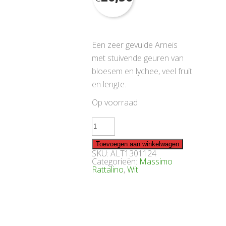
Een zeer gevulde Arneis
met stuivende geuren van
bloesem en lychee, veel fruit
en lengte.
Op voorraad
Unus
Roero
Arneis
2024
Toevoegen aan winkelwagen
aantal
SKU:
ALT1301124
Categorieën:
Massimo
Rattalino
,
Wit