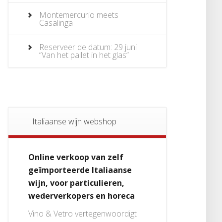
Montemercurio meets
Casalinga
Reserveer de datum: 29 juni
“Van het pallet in het glas”
Italiaanse wijn webshop
Online verkoop van zelf
geïmporteerde Italiaanse
wijn, voor particulieren,
wederverkopers en horeca
Vino & Vetro vertegenwoordigt