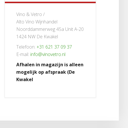
Vino & Vetro /
Alto Vino Wijnhandel
Noorddammerweg 45a Unit A-20
1424 NW De Kwakel
Telefoon:
+31 621 37 09 37
E-mail:
info@vinovetro.nl
Afhalen in magazijn is alleen
mogelijk op afspraak (De
Kwakel