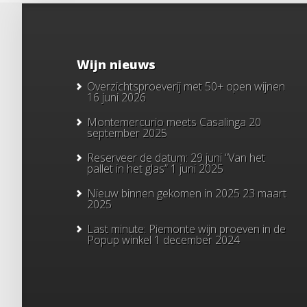
Wijn nieuws
Overzichtsproeverij met 50+ open wijnen
16 juni 2026
Montemercurio meets Casalinga
20
september 2025
Reserveer de datum: 29 juni “Van het
pallet in het glas”
1 juni 2025
Nieuw binnen gekomen in 2025
23 maart
2025
Last minute: Piemonte wijn proeven in de
Popup winkel
1 december 2024