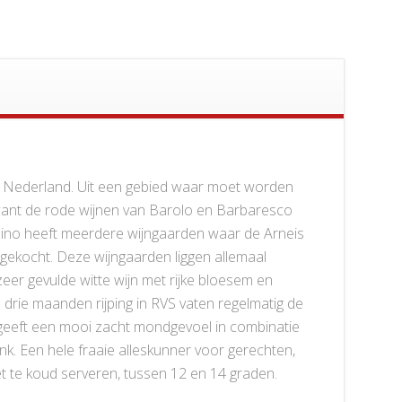
in Nederland. Uit een gebied waar moet worden
want de rode wijnen van Barolo en Barbaresco
ino heeft meerdere wijngaarden waar de Arneis
ngekocht. Deze wijngaarden liggen allemaal
er gevulde witte wijn met rijke bloesem en
 drie maanden rijping in RVS vaten regelmatig de
 geeft een mooi zacht mondgevoel in combinatie
onk. Een hele fraaie alleskunner voor gerechten,
iet te koud serveren, tussen 12 en 14 graden.