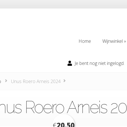
Home
Wijnwinkel
Home
Wijnwinkel
Je bent nog niet ingelogd.
o
Unus Roero Arneis 2024
us Roero Arneis 2
€
20,50