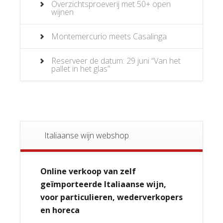
Overzichtsproeverij met 50+ open
wijnen
Montemercurio meets Casalinga
Reserveer de datum: 29 juni “Van het
pallet in het glas”
Italiaanse wijn webshop
Online verkoop van zelf
geïmporteerde Italiaanse wijn,
voor particulieren, wederverkopers
en horeca