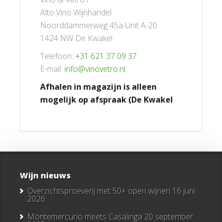
Alto Vino Wijnhandel
Noorddammerweg 45a Unit A-20
1424 NW De Kwakel
Telefoon:
+31 621 37 09 37
E-mail:
info@vinovetro.nl
Afhalen in magazijn is alleen
mogelijk op afspraak (De Kwakel
Wijn nieuws
Overzichtsproeverij met 50+ open wijnen
16 juni
2026
Montemercurio meets Casalinga
20 september