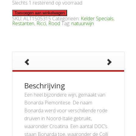
Slechts 1 resterend op voorraad
Ricci
Toevoegen aan winkelwagen
Elso
SKU:
ALT1505315
Categorieën:
Kelder Specials
,
2015
Restanten
,
Ricci
,
Rood
Tag:
natuurwijn
aantal
Beschrijving
Een heel bijzondere wijn, gemaakt van
Bonarda Piemontese. De naam
Bonarda werd voor verschillende rode
druiven in Noord-Italië gebruikt,
waaronder Croatina. Een aantal DOC’s
staan Bonarda toe, waaronder de Colli