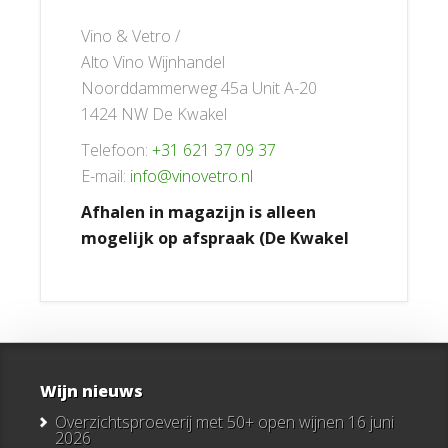
Vino & Vetro /
Alto Vino Wijnhandel
Noorddammerweg 45a Unit A-20
1424 NW De Kwakel
Telefoon:
+31 621 37 09 37
E-mail:
info@vinovetro.nl
Afhalen in magazijn is alleen
mogelijk op afspraak (De Kwakel
Wijn nieuws
Overzichtsproeverij met 50+ open wijnen
16 juni
2026