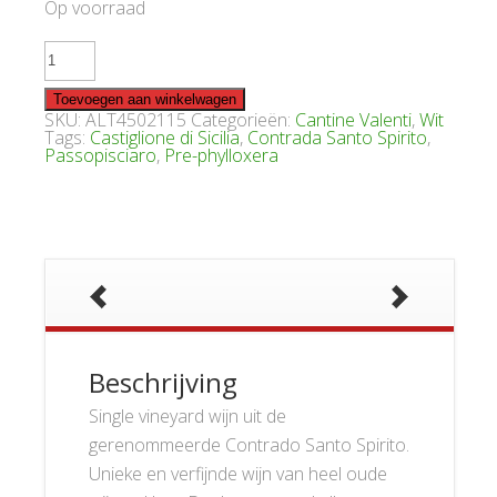
Op voorraad
Valenti
Enrico
IV
Etna
Toevoegen aan winkelwagen
Bianco
SKU:
ALT4502115
Categorieën:
Cantine Valenti
,
Wit
Santo
Tags:
Castiglione di Sicilia
,
Contrada Santo Spirito
,
Spirito
Passopisciaro
,
Pre-phylloxera
2015
aantal
Beschrijving
Single vineyard wijn uit de
gerenommeerde Contrado Santo Spirito.
Unieke en verfijnde wijn van heel oude