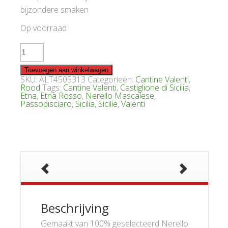
bijzondere smaken
Op voorraad
Valenti
Puritani
Etna
Rosso
Toevoegen aan winkelwagen
2013
SKU:
ALT4505313
Categorieën:
Cantine Valenti
,
aantal
Rood
Tags:
Cantine Valenti
,
Castiglione di Sicilia
,
Etna
,
Etna Rosso
,
Nerello Mascalese
,
Passopisciaro
,
Sicilia
,
Sicilië
,
Valenti
Beschrijving
Gemaakt van 100% geselecteerd Nerello