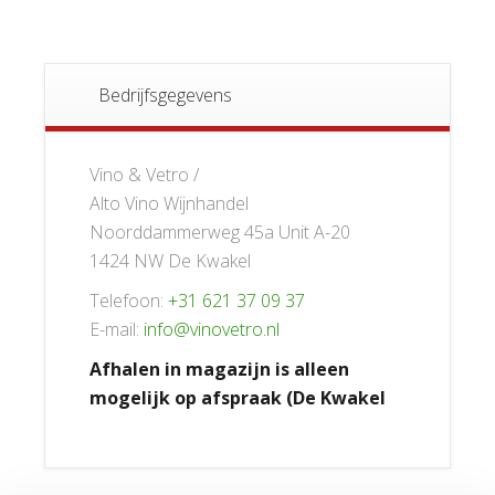
Bedrijfsgegevens
Vino & Vetro /
Alto Vino Wijnhandel
Noorddammerweg 45a Unit A-20
1424 NW De Kwakel
Telefoon:
+31 621 37 09 37
E-mail:
info@vinovetro.nl
Afhalen in magazijn is alleen
mogelijk op afspraak (De Kwakel