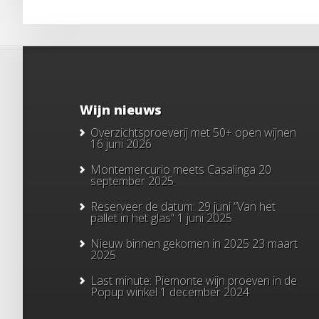
Wijn nieuws
Overzichtsproeverij met 50+ open wijnen
16 juni 2026
Montemercurio meets Casalinga
20
september 2025
Reserveer de datum: 29 juni “Van het
pallet in het glas”
1 juni 2025
Nieuw binnen gekomen in 2025
23 maart
2025
Last minute: Piemonte wijn proeven in de
Popup winkel
1 december 2024