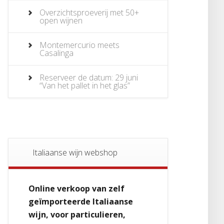
Overzichtsproeverij met 50+
open wijnen
Montemercurio meets
Casalinga
Reserveer de datum: 29 juni
“Van het pallet in het glas”
Italiaanse wijn webshop
Online verkoop van zelf
geïmporteerde Italiaanse
wijn, voor particulieren,