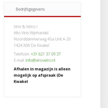
Bedrijfsgegevens
Vino & Vetro /
Alto Vino Wijnhandel
Noorddammerweg 45a Unit A-20
1424 NW De Kwakel
Telefoon:
+31 621 37 09 37
E-mail:
info@vinovetro.nl
Afhalen in magazijn is alleen
mogelijk op afspraak (De
Kwakel