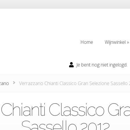
Home
Wijnwinkel
Home
Wijnwinkel
Je bent nog niet ingelogd.
zzano
Verrazzano Chianti Classico Gran Selezione Sassello
Chianti Classico Gr
Sassello 2012