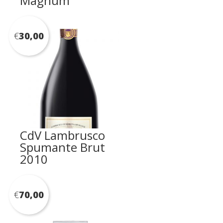
Magnum
€
30,00
CdV Lambrusco
Spumante Brut
2010
€
70,00