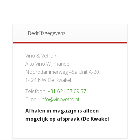
Bedrijfsgegevens
Vino & Vetro /
Alto Vino Wijnhandel
Noorddammerweg 45a Unit A-20
1424 NW De Kwakel
Telefoon:
+31 621 37 09 37
E-mail:
info@vinovetro.nl
Afhalen in magazijn is alleen
mogelijk op afspraak (De Kwakel