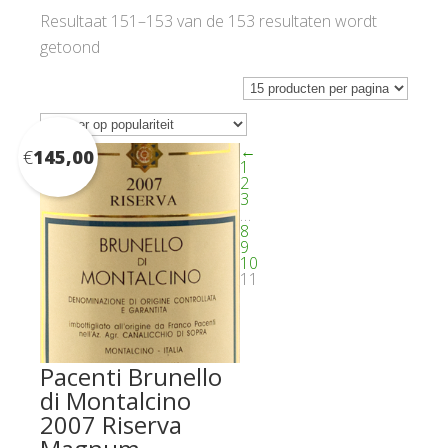
Resultaat 151–153 van de 153 resultaten wordt
Gesorteerd
getoond
op
populariteit
←
€
145,00
1
2
3
…
8
9
10
11
Pacenti Brunello
di Montalcino
2007 Riserva