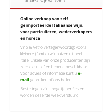
Italiaanse wijn webshop
Online verkoop van zelf
geïmporteerde Italiaanse wijn,
voor particulieren, wederverkopers
en horeca
Vino & Vetro vertegenwoordigt vooral
kleinere (familie) wijnhuizen uit heel
Italië. Enkele van onze producenten zijn
zeer exclusief en beperkt beschikbaar.
Voor advies of informatie kunt u
e-
mail
gebruiken of ons bellen.
Bestellingen zijn mogelijk per fles en
worden dezelfde week verstuurd.