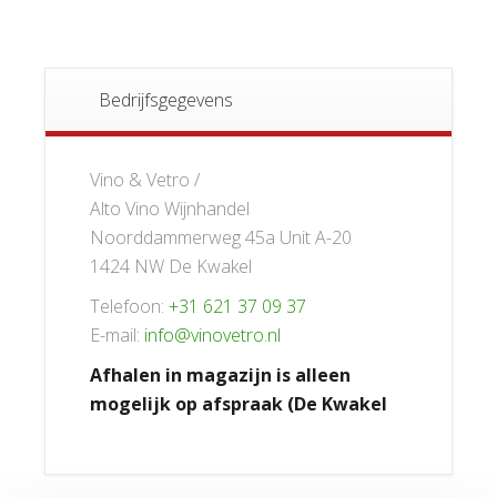
Bedrijfsgegevens
Vino & Vetro /
Alto Vino Wijnhandel
Noorddammerweg 45a Unit A-20
1424 NW De Kwakel
Telefoon:
+31 621 37 09 37
E-mail:
info@vinovetro.nl
Afhalen in magazijn is alleen
mogelijk op afspraak (De Kwakel