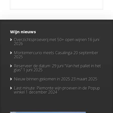
Wijn nieuws
Overzichtsproeverij met 50+ open wijnen
16 juni
2026
Montemercurio meets Casalinga
20 september
2025
Reserveer de datum: 29 juni “Van het pallet in het
glas”
1 juni 2025
Nieuw binnen gekomen in 2025
23 maart 2025
Last minute: Piemonte wijn proeven in de Popup
winkel
1 december 2024