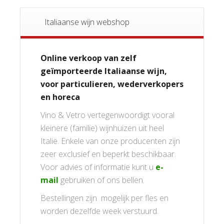
Italiaanse wijn webshop
Online verkoop van zelf
geïmporteerde Italiaanse wijn,
voor particulieren, wederverkopers
en horeca
Vino & Vetro vertegenwoordigt vooral
kleinere (familie) wijnhuizen uit heel
Italië. Enkele van onze producenten zijn
zeer exclusief en beperkt beschikbaar.
Voor advies of informatie kunt u
e-
mail
gebruiken of ons bellen.
Bestellingen zijn mogelijk per fles en
worden dezelfde week verstuurd.