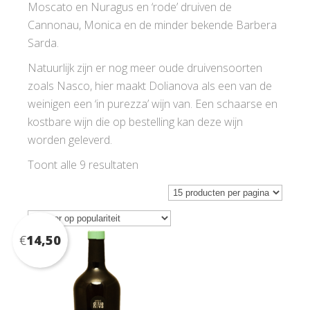
Moscato en Nuragus en ‘rode’ druiven de
Cannonau, Monica en de minder bekende Barbera
Sarda.
Natuurlijk zijn er nog meer oude druivensoorten
zoals Nasco, hier maakt Dolianova als een van de
weinigen een ‘in purezza’ wijn van. Een schaarse en
kostbare wijn die op bestelling kan deze wijn
worden geleverd.
Gesorteerd
Toont alle 9 resultaten
op
populariteit
€
14,50