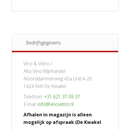
Bedrijfsgegevens
Vino & Vetro /
Alto Vino Wijnhandel
Noorddammerweg 45a Unit A-20
1424 NW De Kwakel
Telefoon:
+31 621 37 09 37
E-mail:
info@vinovetro.nl
Afhalen in magazijn is alleen
mogelijk op afspraak (De Kwakel