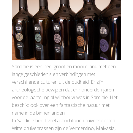
Sardinië is een heel groot en mooi eiland met een
lange geschiedenis en verbindingen met
verschillende culturen uit de oudheid. Er zijn
archeologische bewijzen dat er honderden jaren
voor de jaartelling al wijnbouw was in Sardinië. Het
beschikt ook over een fantastische natuur met
name in de binnenlanden.
In Sardinië heeft veel autochtone druivensoorten.
Witte druivenrassen zijn de Vermentino, Malvasia,