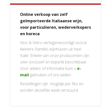
Online verkoop van zelf
geïmporteerde Italiaanse wijn,
voor particulieren, wederverkopers
en horeca
Vino & Vetro vertegenwoordigt vooral
kleinere (familie) wijnhuizen uit heel
Italië. Enkele van onze producenten zijn
zeer exclusief en beperkt beschikbaar.
Voor advies of informatie kunt u
e-
mail
gebruiken of ons bellen.
Bestellingen zijn mogelijk per fles en
worden dezelfde week verstuurd.