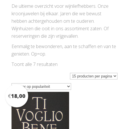
De ultieme overzicht voor wijnliefhebbers. Onze
kroonjuwelen bij elkaar. Jaren die we bewust
hebben achtergehouden om te ouderen.
Wijnhuizen die ooit in ons assortiment zaten. Of
reserveringen die zijn vrijgevallen.
Eenmalig te bewonderen, aan te schaffen en van te
genieten. Op=op.
Gesorteerd
Toont alle 7 resultaten
op
populariteit
€
18,00