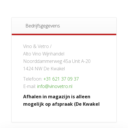
Bedrijfsgegevens
Vino & Vetro /
Alto Vino Wijnhandel
Noorddammerweg 45a Unit A-20
1424 NW De Kwakel
Telefoon:
+31 621 37 09 37
E-mail:
info@vinovetro.nl
Afhalen in magazijn is alleen
mogelijk op afspraak (De Kwakel