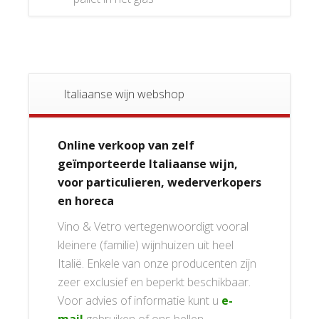
Italiaanse wijn webshop
Online verkoop van zelf
geïmporteerde Italiaanse wijn,
voor particulieren, wederverkopers
en horeca
Vino & Vetro vertegenwoordigt vooral
kleinere (familie) wijnhuizen uit heel
Italië. Enkele van onze producenten zijn
zeer exclusief en beperkt beschikbaar.
Voor advies of informatie kunt u
e-
mail
gebruiken of ons bellen.