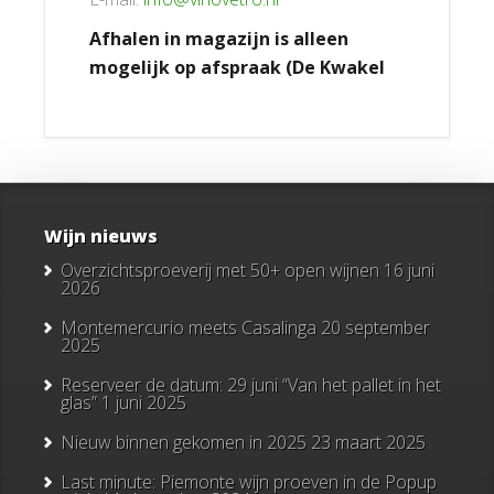
Afhalen in magazijn is alleen
mogelijk op afspraak (De Kwakel
Wijn nieuws
Overzichtsproeverij met 50+ open wijnen
16 juni
2026
Montemercurio meets Casalinga
20 september
2025
Reserveer de datum: 29 juni “Van het pallet in het
glas”
1 juni 2025
Nieuw binnen gekomen in 2025
23 maart 2025
Last minute: Piemonte wijn proeven in de Popup