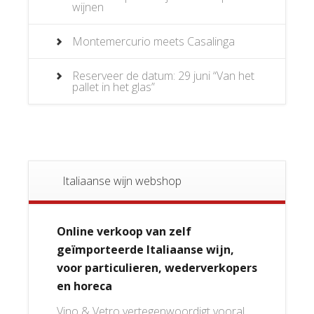
wijnen
Montemercurio meets Casalinga
Reserveer de datum: 29 juni “Van het
pallet in het glas”
Italiaanse wijn webshop
Online verkoop van zelf
geïmporteerde Italiaanse wijn,
voor particulieren, wederverkopers
en horeca
Vino & Vetro vertegenwoordigt vooral