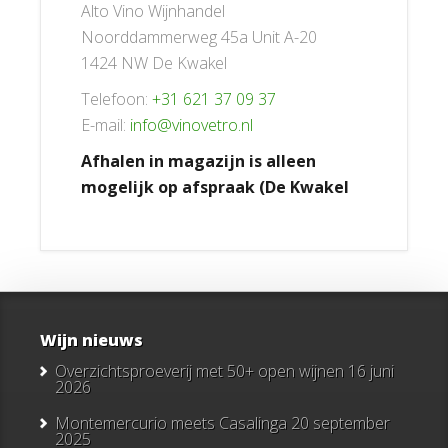
Alto Vino Wijnhandel
Noorddammerweg 45a Unit A-20
1424 NW De Kwakel
Telefoon:
+31 621 37 09 37
E-mail:
info@vinovetro.nl
Afhalen in magazijn is alleen
mogelijk op afspraak (De Kwakel
Wijn nieuws
Overzichtsproeverij met 50+ open wijnen
16 juni
2026
Montemercurio meets Casalinga
20 september
2025