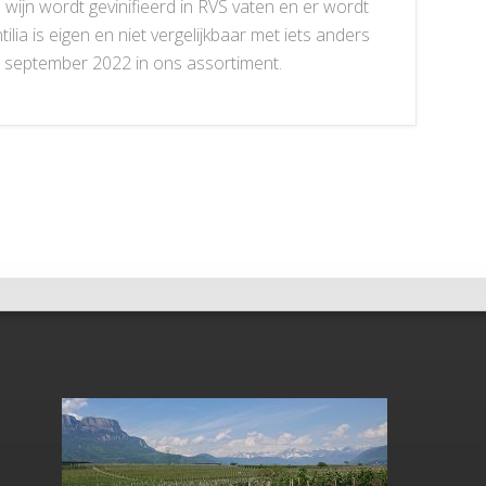
jn wordt gevinifieerd in RVS vaten en er wordt
ilia is eigen en niet vergelijkbaar met iets anders
s september 2022 in ons assortiment.