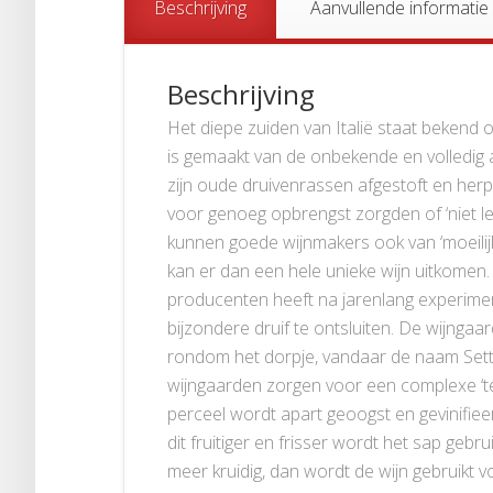
Beschrijving
Aanvullende informatie
Beschrijving
Het diepe zuiden van Italië staat bekend 
is gemaakt van de onbekende en volledig aut
zijn oude druivenrassen afgestoft en herp
voor genoeg opbrengst zorgden of ‘niet l
kunnen goede wijnmakers ook van ‘moeilij
kan er dan een hele unieke wijn uitkomen. M
producenten heeft na jarenlang experime
bijzondere druif te ontsluiten. De wijngaar
rondom het dorpje, vandaar de naam Set
wijngaarden zorgen voor een complexe ‘terr
perceel wordt apart geoogst en gevinifieer
dit fruitiger en frisser wordt het sap gebru
meer kruidig, dan wordt de wijn gebruikt v