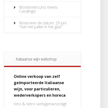
Montemercurio meets
Casalinga
Reserveer de datum: 29 juni
“Van het pallet in het glas”
Italiaanse wijn webshop
Online verkoop van zelf
geïmporteerde Italiaanse
wijn, voor particulieren,
wederverkopers en horeca
Vino & Vetro vertegenwoordigt