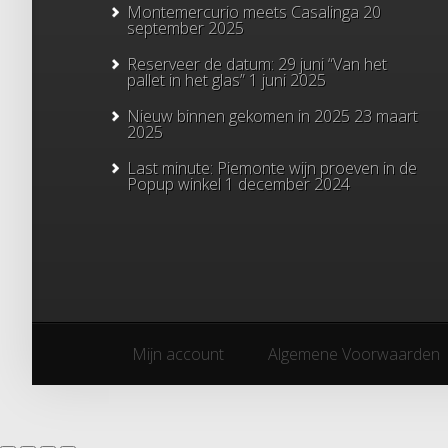
Montemercurio meets Casalinga
20
september 2025
Reserveer de datum: 29 juni “Van het
pallet in het glas”
1 juni 2025
Nieuw binnen gekomen in 2025
23 maart
2025
Last minute: Piemonte wijn proeven in de
Popup winkel
1 december 2024
Mijn account
Algemene Voorwaarden
Mijn account
Algemene Voorwaarden