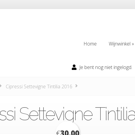
Home
Wijnwinkel
Home
Wijnwinkel
Je bent nog niet ingelogd.
Cipressi Settevigne Tintilia 2016
ssi Settevigne Tintili
€
30,00