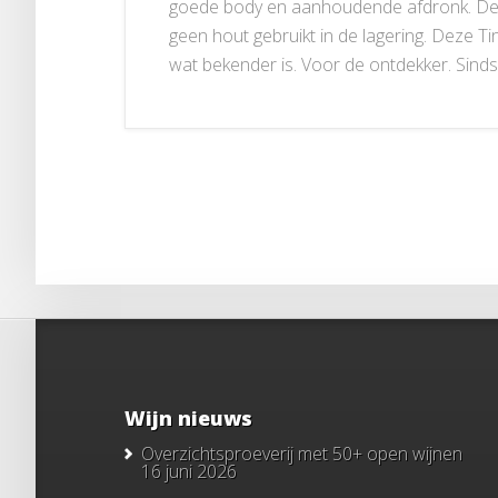
goede body en aanhoudende afdronk. De wi
geen hout gebruikt in de lagering. Deze Tint
wat bekender is. Voor de ontdekker. Sind
Wijn nieuws
Overzichtsproeverij met 50+ open wijnen
16 juni 2026