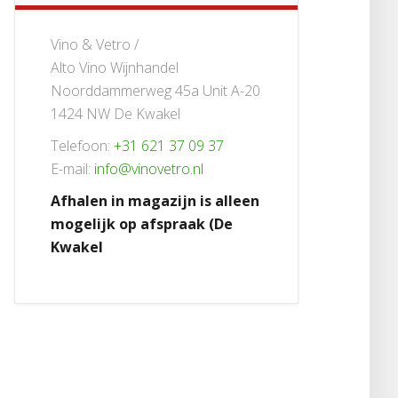
Vino & Vetro /
Alto Vino Wijnhandel
Noorddammerweg 45a Unit A-20
1424 NW De Kwakel
Telefoon:
+31 621 37 09 37
E-mail:
info@vinovetro.nl
Afhalen in magazijn is alleen
mogelijk op afspraak (De
Kwakel