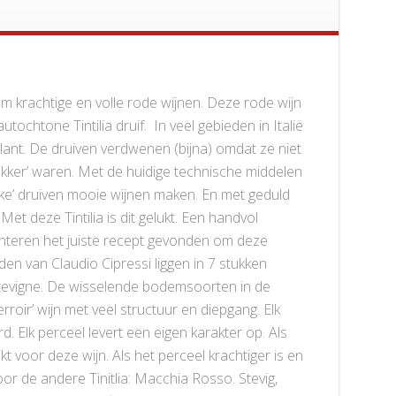
om krachtige en volle rode wijnen. Deze rode wijn
ochtone Tintilia druif. In veel gebieden in Italië
lant. De druiven verdwenen (bijna) omdat ze niet
ekker’ waren. Met de huidige technische middelen
ke’ druiven mooie wijnen maken. En met geduld
et deze Tintilia is dit gelukt. Een handvol
nteren het juiste recept gevonden om deze
den van Claudio Cipressi liggen in 7 stukken
tevigne. De wisselende bodemsoorten in de
oir’ wijn met veel structuur en diepgang. Elk
d. Elk perceel levert een eigen karakter op. Als
ikt voor deze wijn. Als het perceel krachtiger is en
oor de andere Tinitlia: Macchia Rosso. Stevig,