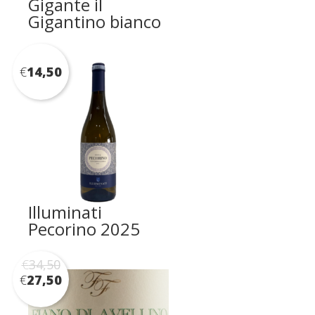
Gigante il
Gigantino bianco
€
14,50
Illuminati
Pecorino 2025
€
34,50
€
27,50