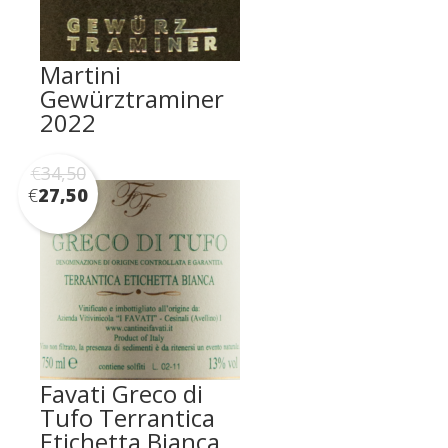
Martini
Gewürztraminer
2022
€
34,50
€
27,50
Favati Greco di
Tufo Terrantica
Etichetta Bianca