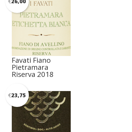
€
26,00
Favati Fiano
Pietramara
Riserva 2018
€
23,75