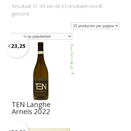
Resultaat 31–45 van de 63 resultaten wordt
Gesorteerd
getoond
op
populariteit
←
€
23,25
1
2
3
4
5
→
TEN Langhe
Arneis 2022