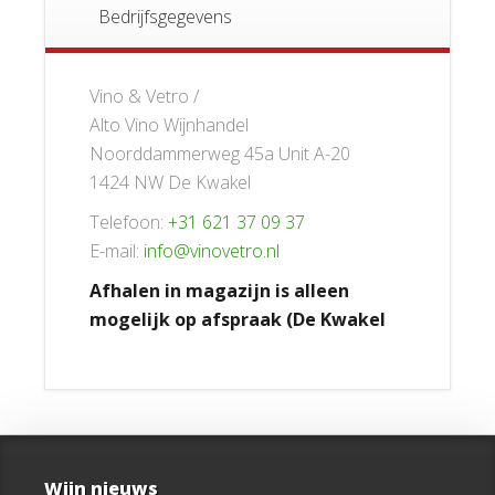
Bedrijfsgegevens
Vino & Vetro /
Alto Vino Wijnhandel
Noorddammerweg 45a Unit A-20
1424 NW De Kwakel
Telefoon:
+31 621 37 09 37
E-mail:
info@vinovetro.nl
Afhalen in magazijn is alleen
mogelijk op afspraak (De Kwakel
Wijn nieuws