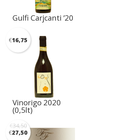
Gulfi Carjcanti ’20
€
16,75
Vinorigo 2020
(0,5lt)
€
34,50
€
27,50