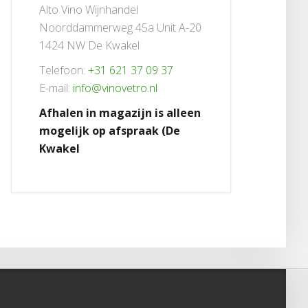
Alto Vino Wijnhandel
Noorddammerweg 45a Unit A-20
1424 NW De Kwakel
Telefoon:
+31 621 37 09 37
E-mail:
info@vinovetro.nl
Afhalen in magazijn is alleen
mogelijk op afspraak (De
Kwakel