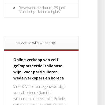
Reserveer de datum: 29 juni
“Van het pallet in het glas”
Italiaanse wijn webshop
Online verkoop van zelf
geïmporteerde Italiaanse
wijn, voor particulieren,
wederverkopers en horeca
Vino & Vetro vertegenwoordigt
vooral kleinere (familie)
wijnhuizen uit heel Italië. Enkele
van onze producenten zijn zeer