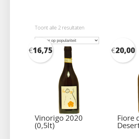
Gesorteerd
Toont alle 2 resultaten
op
populariteit
€
16,75
€
20,00
Vinorigo 2020
Fiore 
(0,5lt)
Deser