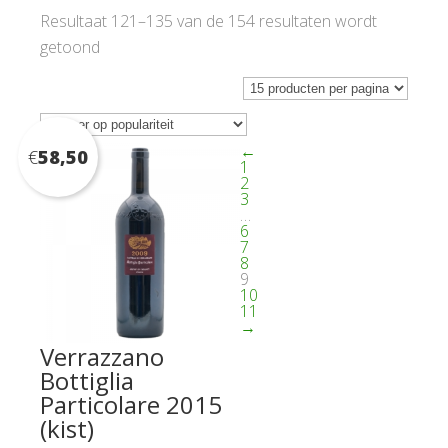
Resultaat 121–135 van de 154 resultaten wordt
Gesorteerd
getoond
op
populariteit
←
€
58,50
1
2
3
…
6
7
8
9
10
11
→
Verrazzano
Bottiglia
Particolare 2015
(kist)