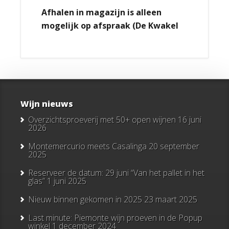
Afhalen in magazijn is alleen
mogelijk op afspraak (De Kwakel
Wijn nieuws
Overzichtsproeverij met 50+ open wijnen
16 juni
2026
Montemercurio meets Casalinga
20 september
2025
Reserveer de datum: 29 juni “Van het pallet in het
glas”
1 juni 2025
Nieuw binnen gekomen in 2025
23 maart 2025
Last minute: Piemonte wijn proeven in de Popup
winkel
1 december 2024