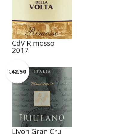
CdV Rimosso
2017
€
42,50
Livon Gran Cru