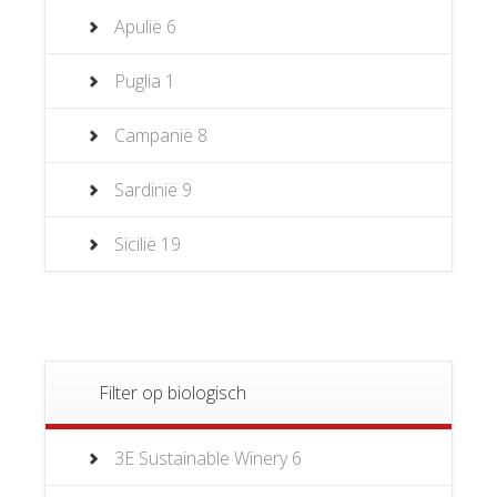
Apulië
6
Puglia
1
Campanië
8
Sardinië
9
Sicilië
19
Filter op biologisch
3E Sustainable Winery
6