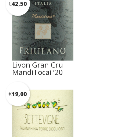
€
42,50
Livon Gran Cru
MandiTocai ’20
€
19,00