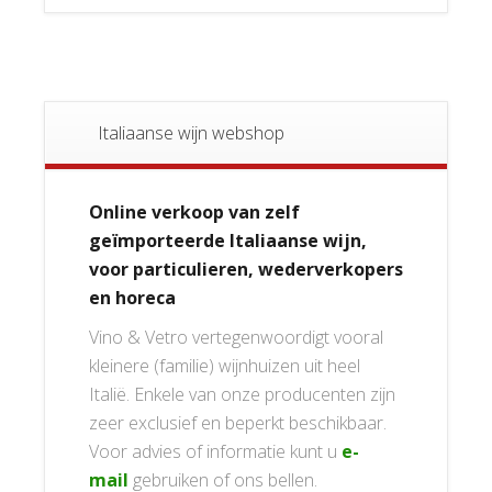
Italiaanse wijn webshop
Online verkoop van zelf
geïmporteerde Italiaanse wijn,
voor particulieren, wederverkopers
en horeca
Vino & Vetro vertegenwoordigt vooral
kleinere (familie) wijnhuizen uit heel
Italië. Enkele van onze producenten zijn
zeer exclusief en beperkt beschikbaar.
Voor advies of informatie kunt u
e-
mail
gebruiken of ons bellen.