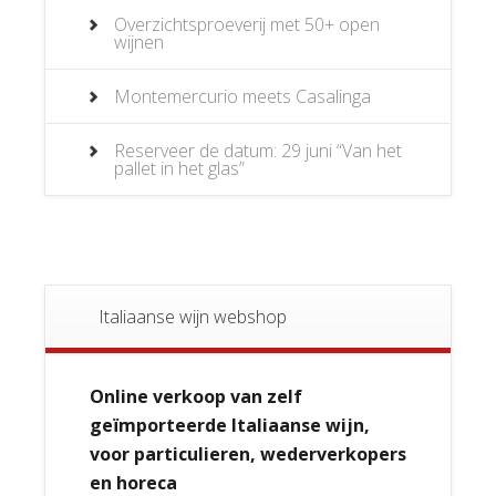
Overzichtsproeverij met 50+ open
wijnen
Montemercurio meets Casalinga
Reserveer de datum: 29 juni “Van het
pallet in het glas”
Italiaanse wijn webshop
Online verkoop van zelf
geïmporteerde Italiaanse wijn,
voor particulieren, wederverkopers
en horeca