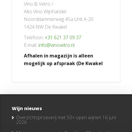
Vino & Vetro /
Alto Vino Wijnhandel
Noorddammerweg 45a Unit A-20
1424 NW De Kwakel
Telefoon:
+31 621 37 09 37
E-mail:
info@vinovetro.nl
Afhalen in magazijn is alleen
mogelijk op afspraak (De Kwakel
Wijn nieuws
Overzichtsproeverij met 50+ open wijnen
16 juni
2026