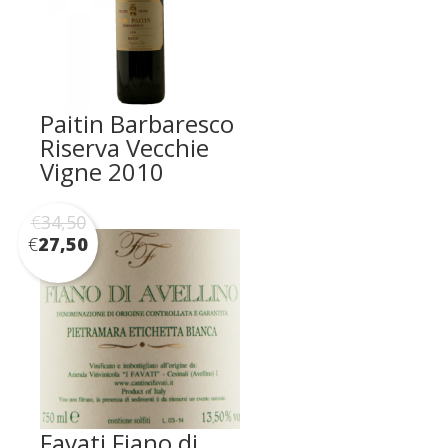
Paitin Barbaresco
Riserva Vecchie
Vigne 2010
€
34,50
€
27,50
Favati Fiano di