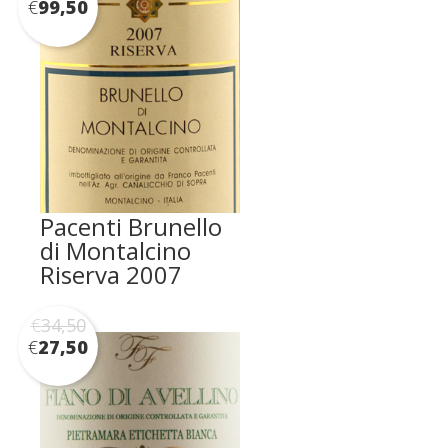
€
99,50
Pacenti Brunello
di Montalcino
Riserva 2007
€
34,50
€
27,50