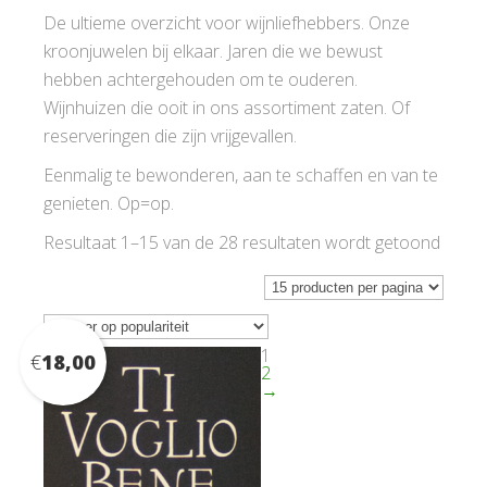
De ultieme overzicht voor wijnliefhebbers. Onze
kroonjuwelen bij elkaar. Jaren die we bewust
hebben achtergehouden om te ouderen.
Wijnhuizen die ooit in ons assortiment zaten. Of
reserveringen die zijn vrijgevallen.
Eenmalig te bewonderen, aan te schaffen en van te
genieten. Op=op.
Gesor
Resultaat 1–15 van de 28 resultaten wordt getoond
op
popula
1
€
18,00
2
→