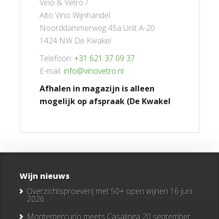
Vino & Vetro /
Alto Vino Wijnhandel
Noorddammerweg 45a Unit A-20
1424 NW De Kwakel
Telefoon:
+31 621 37 09 37
E-mail:
info@vinovetro.nl
Afhalen in magazijn is alleen
mogelijk op afspraak (De Kwakel
Wijn nieuws
Overzichtsproeverij met 50+ open wijnen
16 juni
2026
Montemercurio meets Casalinga
20 september