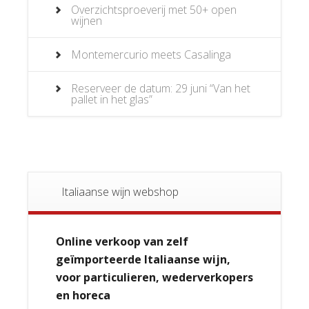
Overzichtsproeverij met 50+ open
wijnen
Montemercurio meets Casalinga
Reserveer de datum: 29 juni “Van het
pallet in het glas”
Italiaanse wijn webshop
Online verkoop van zelf
geïmporteerde Italiaanse wijn,
voor particulieren, wederverkopers
en horeca