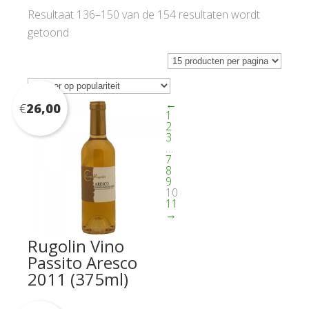
Resultaat 136–150 van de 154 resultaten wordt
Gesorteerd
getoond
op
populariteit
←
€
26,00
1
2
3
…
7
8
9
10
11
→
Rugolin Vino
Passito Aresco
2011 (375ml)