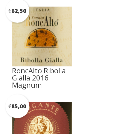
€
62,50
RoncAlto Ribolla
Gialla 2016
Magnum
€
85,00