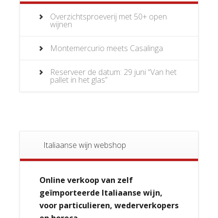
Overzichtsproeverij met 50+ open
wijnen
Montemercurio meets Casalinga
Reserveer de datum: 29 juni “Van het
pallet in het glas”
Italiaanse wijn webshop
Online verkoop van zelf
geïmporteerde Italiaanse wijn,
voor particulieren, wederverkopers
en horeca