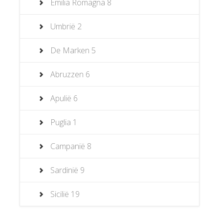
Emilia Romagna
8
Umbrië
2
De Marken
5
Abruzzen
6
Apulië
6
Puglia
1
Campanië
8
Sardinië
9
Sicilië
19