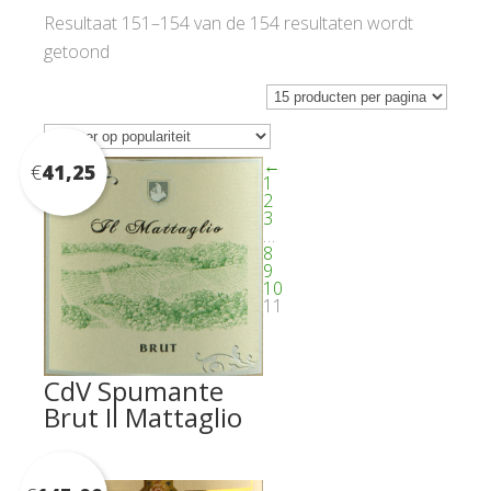
Resultaat 151–154 van de 154 resultaten wordt
Gesorteerd
getoond
op
populariteit
←
€
41,25
1
2
3
…
8
9
10
11
CdV Spumante
Brut Il Mattaglio