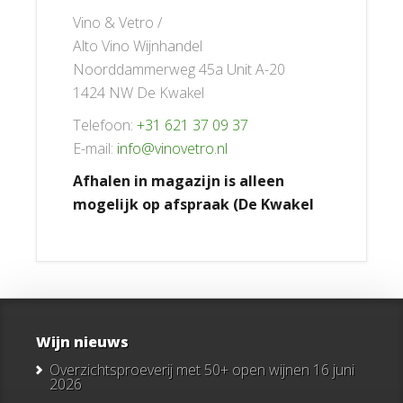
Vino & Vetro /
Alto Vino Wijnhandel
Noorddammerweg 45a Unit A-20
1424 NW De Kwakel
Telefoon:
+31 621 37 09 37
E-mail:
info@vinovetro.nl
Afhalen in magazijn is alleen
mogelijk op afspraak (De Kwakel
Wijn nieuws
Overzichtsproeverij met 50+ open wijnen
16 juni
2026